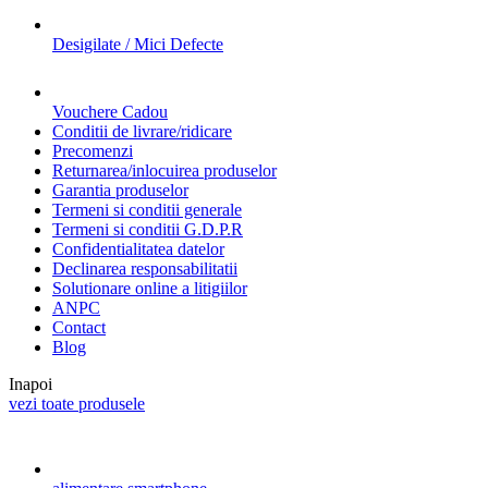
Desigilate / Mici Defecte
Vouchere Cadou
Conditii de livrare/ridicare
Precomenzi
Returnarea/inlocuirea produselor
Garantia produselor
Termeni si conditii generale
Termeni si conditii G.D.P.R
Confidentialitatea datelor
Declinarea responsabilitatii
Solutionare online a litigiilor
ANPC
Contact
Blog
Inapoi
vezi toate produsele