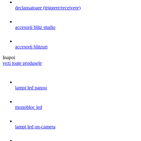
declansatoare (triggere/receivere)
accesorii blitz studio
accesorii blitzuri
Inapoi
vezi toate produsele
lampi led panou
monobloc led
lampi led on-camera