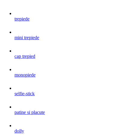
trepiede
mini trepiede
cap trepied
monopiede
selfie-stick
patine si placute
dolly