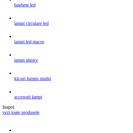
baghete led
lampi circulare led
lampi led macro
lampi atipice
kit-uri lumini studio
accesorii lampi
Inapoi
vezi toate produsele