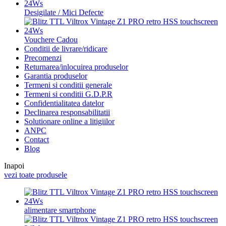
Desigilate / Mici Defecte
Vouchere Cadou
Conditii de livrare/ridicare
Precomenzi
Returnarea/inlocuirea produselor
Garantia produselor
Termeni si conditii generale
Termeni si conditii G.D.P.R
Confidentialitatea datelor
Declinarea responsabilitatii
Solutionare online a litigiilor
ANPC
Contact
Blog
Inapoi
vezi toate produsele
alimentare smartphone