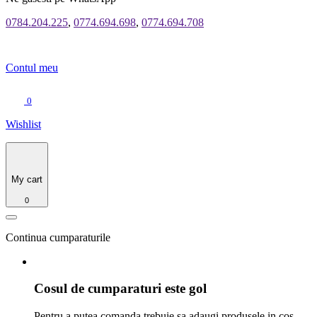
0784.204.225
,
0774.694.698
,
0774.694.708
Contul meu
0
Wishlist
My cart
0
Continua cumparaturile
Cosul de cumparaturi este gol
Pentru a putea comanda trebuie sa adaugi produsele in cos.