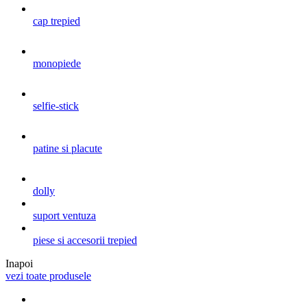
cap trepied
monopiede
selfie-stick
patine si placute
dolly
suport ventuza
piese si accesorii trepied
Inapoi
vezi toate produsele