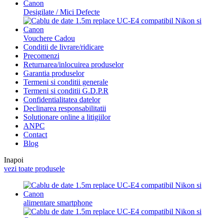
Desigilate / Mici Defecte
Vouchere Cadou
Conditii de livrare/ridicare
Precomenzi
Returnarea/inlocuirea produselor
Garantia produselor
Termeni si conditii generale
Termeni si conditii G.D.P.R
Confidentialitatea datelor
Declinarea responsabilitatii
Solutionare online a litigiilor
ANPC
Contact
Blog
Inapoi
vezi toate produsele
alimentare smartphone