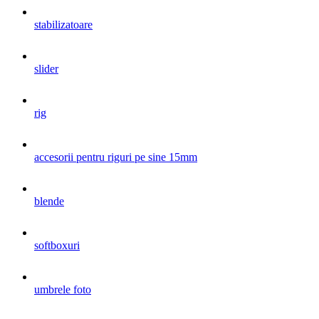
stabilizatoare
slider
rig
accesorii pentru riguri pe sine 15mm
blende
softboxuri
umbrele foto