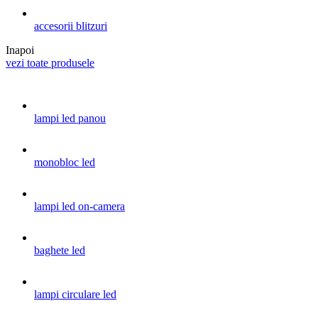
accesorii blitzuri
Inapoi
vezi toate produsele
lampi led panou
monobloc led
lampi led on-camera
baghete led
lampi circulare led