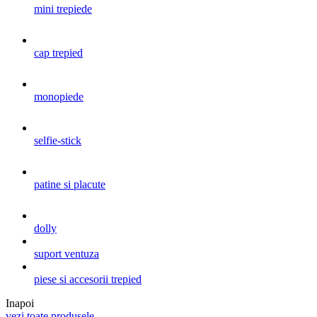
mini trepiede
cap trepied
monopiede
selfie-stick
patine si placute
dolly
suport ventuza
piese si accesorii trepied
Inapoi
vezi toate produsele