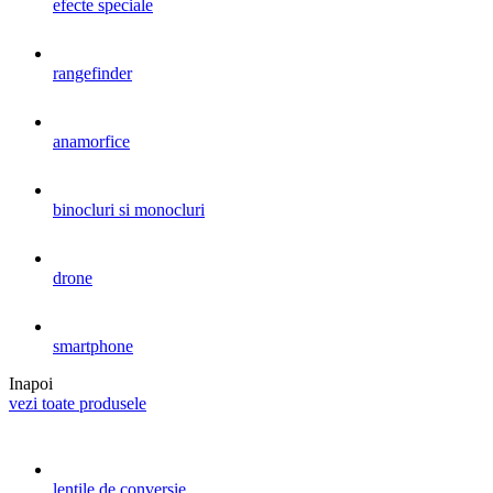
efecte speciale
rangefinder
anamorfice
binocluri si monocluri
drone
smartphone
Inapoi
vezi toate produsele
lentile de conversie