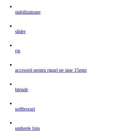
stabilizatoare
slider
rig
accesorii pentru riguri pe sine 15mm
blende
softboxuri
umbrele foto