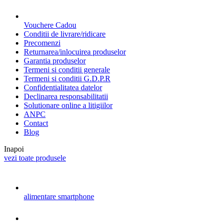
Vouchere Cadou
Conditii de livrare/ridicare
Precomenzi
Returnarea/inlocuirea produselor
Garantia produselor
Termeni si conditii generale
Termeni si conditii G.D.P.R
Confidentialitatea datelor
Declinarea responsabilitatii
Solutionare online a litigiilor
ANPC
Contact
Blog
Inapoi
vezi toate produsele
alimentare smartphone