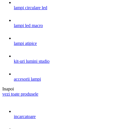
lampi circulare led
lampi led macro
lampi atipice
kit-uri lumini studio
accesorii lampi
Inapoi
vezi toate produsele
incarcatoare