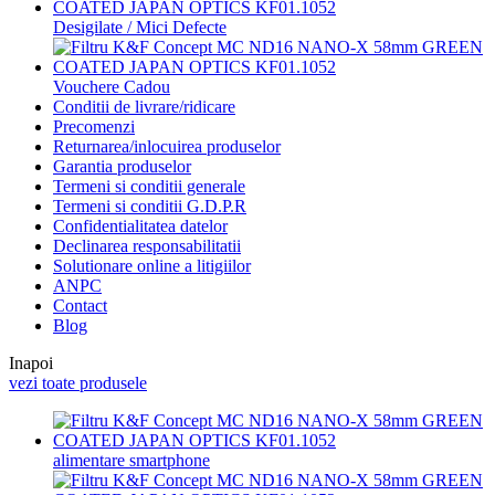
Desigilate / Mici Defecte
Vouchere Cadou
Conditii de livrare/ridicare
Precomenzi
Returnarea/inlocuirea produselor
Garantia produselor
Termeni si conditii generale
Termeni si conditii G.D.P.R
Confidentialitatea datelor
Declinarea responsabilitatii
Solutionare online a litigiilor
ANPC
Contact
Blog
Inapoi
vezi toate produsele
alimentare smartphone