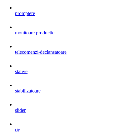
promptere
monitoare productie
telecomenzi-declansatoare
stative
stabilizatoare
slider
rig