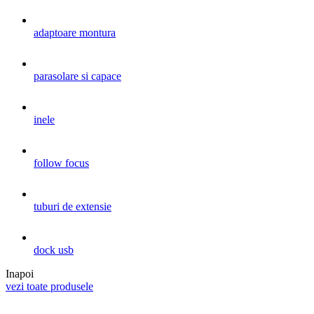
adaptoare montura
parasolare si capace
inele
follow focus
tuburi de extensie
dock usb
Inapoi
vezi toate produsele