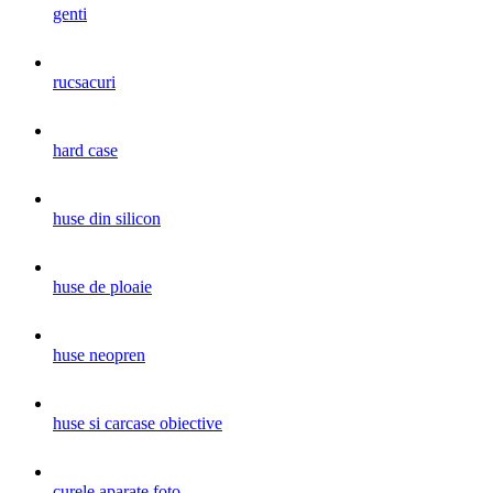
genti
rucsacuri
hard case
huse din silicon
huse de ploaie
huse neopren
huse si carcase obiective
curele aparate foto