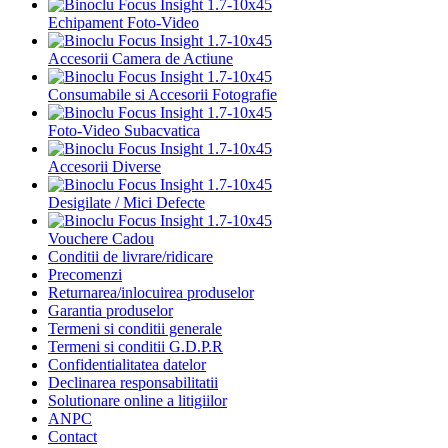
Echipament Foto-Video
Accesorii Camera de Actiune
Consumabile si Accesorii Fotografie
Foto-Video Subacvatica
Accesorii Diverse
Desigilate / Mici Defecte
Vouchere Cadou
Conditii de livrare/ridicare
Precomenzi
Returnarea/inlocuirea produselor
Garantia produselor
Termeni si conditii generale
Termeni si conditii G.D.P.R
Confidentialitatea datelor
Declinarea responsabilitatii
Solutionare online a litigiilor
ANPC
Contact