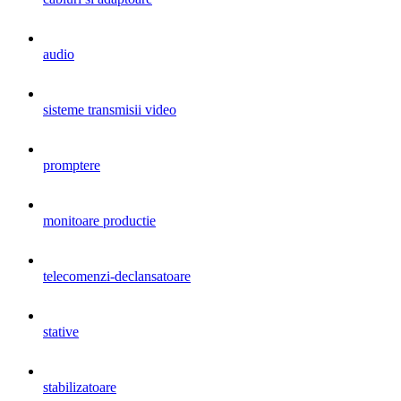
audio
sisteme transmisii video
promptere
monitoare productie
telecomenzi-declansatoare
stative
stabilizatoare