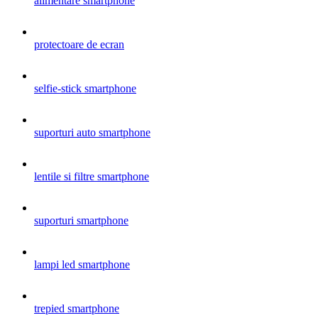
alimentare smartphone
protectoare de ecran
selfie-stick smartphone
suporturi auto smartphone
lentile si filtre smartphone
suporturi smartphone
lampi led smartphone
trepied smartphone