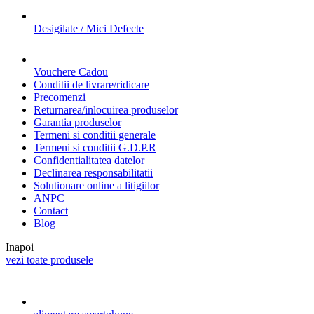
Desigilate / Mici Defecte
Vouchere Cadou
Conditii de livrare/ridicare
Precomenzi
Returnarea/inlocuirea produselor
Garantia produselor
Termeni si conditii generale
Termeni si conditii G.D.P.R
Confidentialitatea datelor
Declinarea responsabilitatii
Solutionare online a litigiilor
ANPC
Contact
Blog
Inapoi
vezi toate produsele