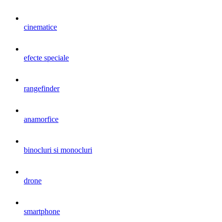
cinematice
efecte speciale
rangefinder
anamorfice
binocluri si monocluri
drone
smartphone