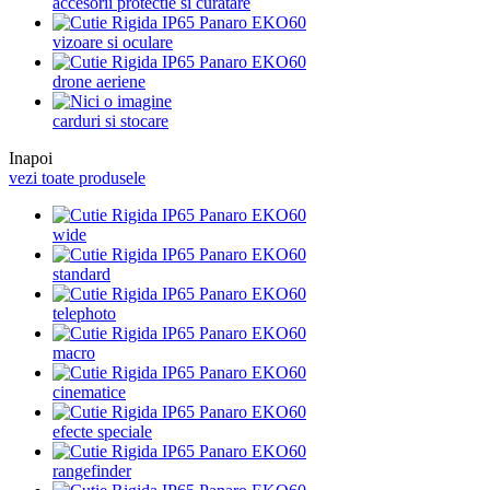
accesorii protectie si curatare
vizoare si oculare
drone aeriene
carduri si stocare
Inapoi
vezi toate produsele
wide
standard
telephoto
macro
cinematice
efecte speciale
rangefinder