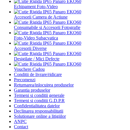
Echipament Foto-Video
Accesorii Camera de Actiune
Consumabile si Accesorii Fotografie
Foto-Video Subacvatica
Accesorii Diverse
Desigilate / Mici Defecte
Vouchere Cadou
Conditii de livrare/ridicare
Precomenzi
Returnarea/inlocuirea produselor
Garantia produselor
Termeni si conditii generale
Termeni si conditii G.D.P.R
Confidentialitatea datelor
Declinarea responsabilitatii
Solutionare online a litigiilor
ANPC
Contact