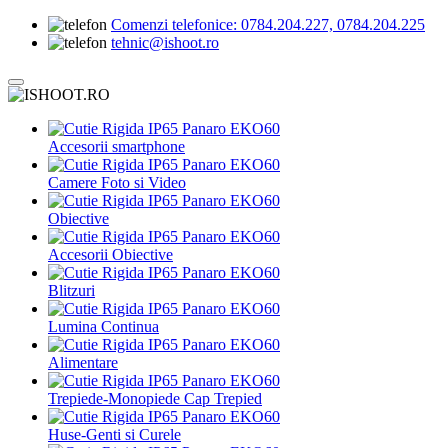
Comenzi telefonice:
0784.204.227, 0784.204.225
tehnic@ishoot.ro
Accesorii smartphone
Camere Foto si Video
Obiective
Accesorii Obiective
Blitzuri
Lumina Continua
Alimentare
Trepiede-Monopiede Cap Trepied
Huse-Genti si Curele