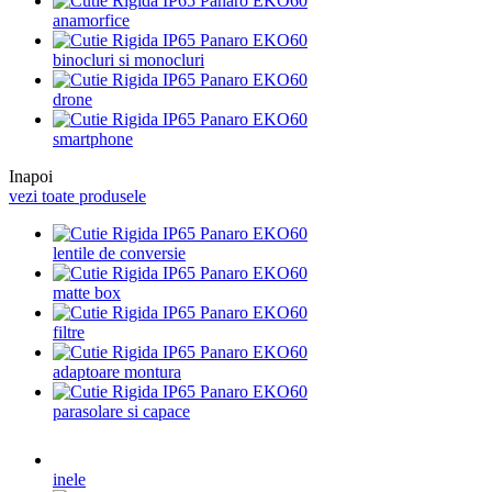
anamorfice
binocluri si monocluri
drone
smartphone
Inapoi
vezi toate produsele
lentile de conversie
matte box
filtre
adaptoare montura
parasolare si capace
inele