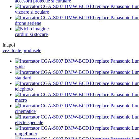
accesorii protectie si curatare
vizoare si oculare
drone aeriene
carduri si stocare
Inapoi
vezi toate produsele
wide
standard
telephoto
macro
cinematice
efecte speciale
rangefinder