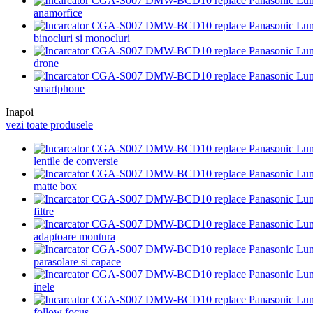
anamorfice
binocluri si monocluri
drone
smartphone
Inapoi
vezi toate produsele
lentile de conversie
matte box
filtre
adaptoare montura
parasolare si capace
inele
follow focus