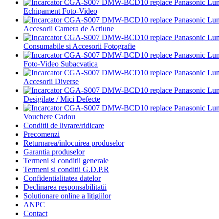
Echipament Foto-Video
Accesorii Camera de Actiune
Consumabile si Accesorii Fotografie
Foto-Video Subacvatica
Accesorii Diverse
Desigilate / Mici Defecte
Vouchere Cadou
Conditii de livrare/ridicare
Precomenzi
Returnarea/inlocuirea produselor
Garantia produselor
Termeni si conditii generale
Termeni si conditii G.D.P.R
Confidentialitatea datelor
Declinarea responsabilitatii
Solutionare online a litigiilor
ANPC
Contact