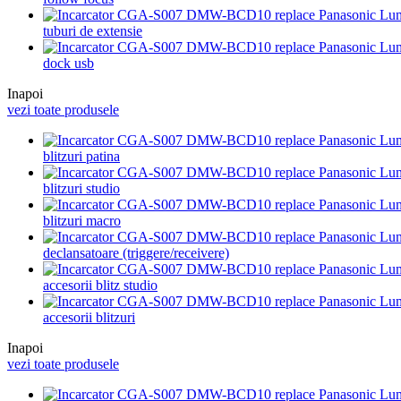
tuburi de extensie
dock usb
Inapoi
vezi toate produsele
blitzuri patina
blitzuri studio
blitzuri macro
declansatoare (triggere/receivere)
accesorii blitz studio
accesorii blitzuri
Inapoi
vezi toate produsele