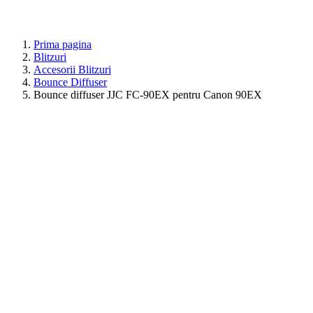
Prima pagina
Blitzuri
Accesorii Blitzuri
Bounce Diffuser
Bounce diffuser JJC FC-90EX pentru Canon 90EX