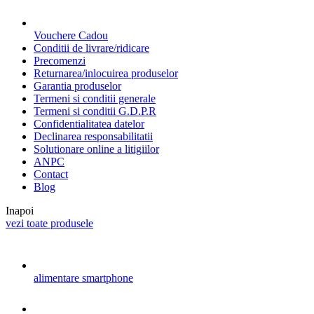
Vouchere Cadou
Conditii de livrare/ridicare
Precomenzi
Returnarea/inlocuirea produselor
Garantia produselor
Termeni si conditii generale
Termeni si conditii G.D.P.R
Confidentialitatea datelor
Declinarea responsabilitatii
Solutionare online a litigiilor
ANPC
Contact
Blog
Inapoi
vezi toate produsele
alimentare smartphone