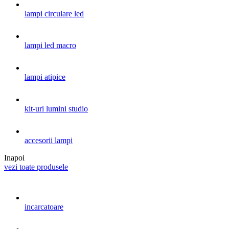
lampi circulare led
lampi led macro
lampi atipice
kit-uri lumini studio
accesorii lampi
Inapoi
vezi toate produsele
incarcatoare