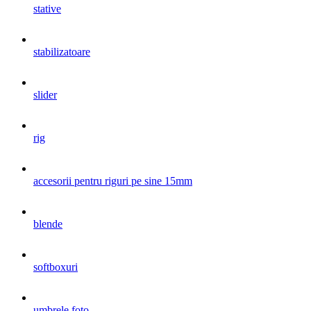
stative
stabilizatoare
slider
rig
accesorii pentru riguri pe sine 15mm
blende
softboxuri
umbrele foto