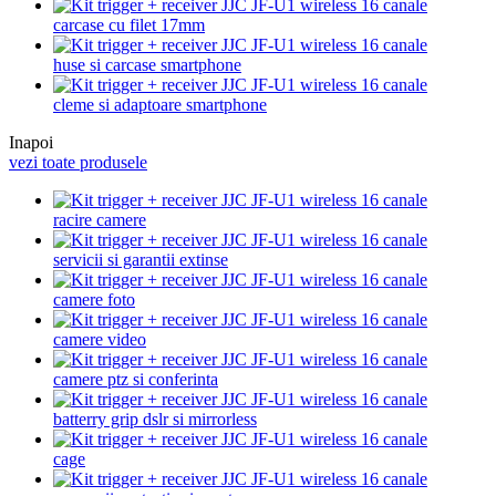
carcase cu filet 17mm
huse si carcase smartphone
cleme si adaptoare smartphone
Inapoi
vezi toate produsele
racire camere
servicii si garantii extinse
camere foto
camere video
camere ptz si conferinta
batterry grip dslr si mirrorless
cage