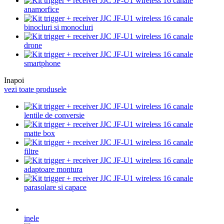
anamorfice
binocluri si monocluri
drone
smartphone
Inapoi
vezi toate produsele
lentile de conversie
matte box
filtre
adaptoare montura
parasolare si capace
inele