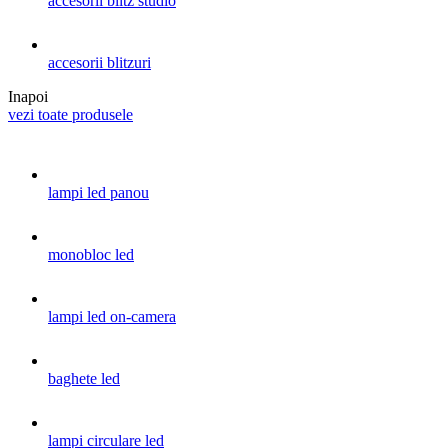
accesorii blitz studio
accesorii blitzuri
Inapoi
vezi toate produsele
lampi led panou
monobloc led
lampi led on-camera
baghete led
lampi circulare led