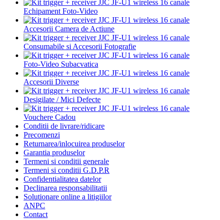
Echipament Foto-Video
Accesorii Camera de Actiune
Consumabile si Accesorii Fotografie
Foto-Video Subacvatica
Accesorii Diverse
Desigilate / Mici Defecte
Vouchere Cadou
Conditii de livrare/ridicare
Precomenzi
Returnarea/inlocuirea produselor
Garantia produselor
Termeni si conditii generale
Termeni si conditii G.D.P.R
Confidentialitatea datelor
Declinarea responsabilitatii
Solutionare online a litigiilor
ANPC
Contact