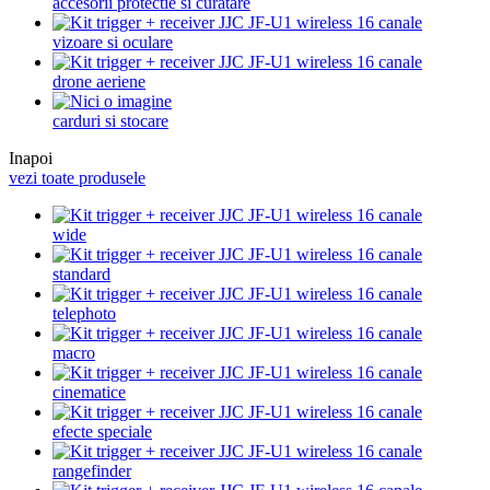
accesorii protectie si curatare
vizoare si oculare
drone aeriene
carduri si stocare
Inapoi
vezi toate produsele
wide
standard
telephoto
macro
cinematice
efecte speciale
rangefinder