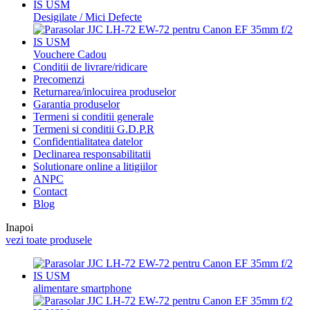
Desigilate / Mici Defecte
Vouchere Cadou
Conditii de livrare/ridicare
Precomenzi
Returnarea/inlocuirea produselor
Garantia produselor
Termeni si conditii generale
Termeni si conditii G.D.P.R
Confidentialitatea datelor
Declinarea responsabilitatii
Solutionare online a litigiilor
ANPC
Contact
Blog
Inapoi
vezi toate produsele
alimentare smartphone