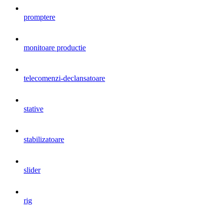
promptere
monitoare productie
telecomenzi-declansatoare
stative
stabilizatoare
slider
rig