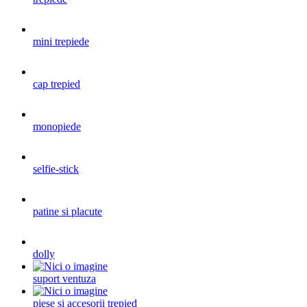
mini trepiede
cap trepied
monopiede
selfie-stick
patine si placute
dolly
suport ventuza
piese si accesorii trepied