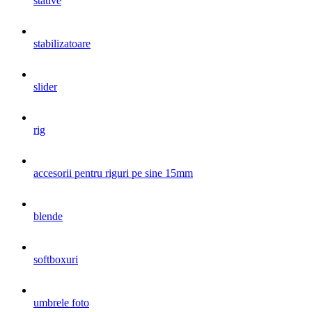
stative
stabilizatoare
slider
rig
accesorii pentru riguri pe sine 15mm
blende
softboxuri
umbrele foto