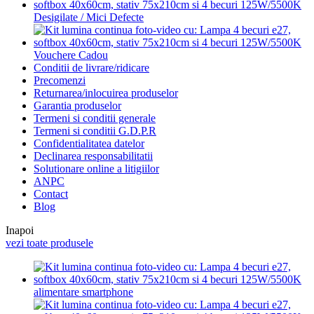
Desigilate / Mici Defecte
Vouchere Cadou
Conditii de livrare/ridicare
Precomenzi
Returnarea/inlocuirea produselor
Garantia produselor
Termeni si conditii generale
Termeni si conditii G.D.P.R
Confidentialitatea datelor
Declinarea responsabilitatii
Solutionare online a litigiilor
ANPC
Contact
Blog
Inapoi
vezi toate produsele
alimentare smartphone