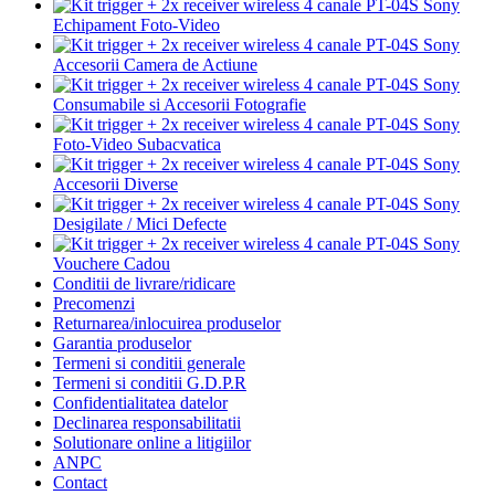
Echipament Foto-Video
Accesorii Camera de Actiune
Consumabile si Accesorii Fotografie
Foto-Video Subacvatica
Accesorii Diverse
Desigilate / Mici Defecte
Vouchere Cadou
Conditii de livrare/ridicare
Precomenzi
Returnarea/inlocuirea produselor
Garantia produselor
Termeni si conditii generale
Termeni si conditii G.D.P.R
Confidentialitatea datelor
Declinarea responsabilitatii
Solutionare online a litigiilor
ANPC
Contact