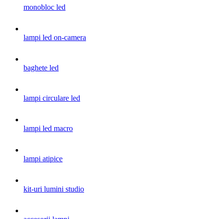
monobloc led
lampi led on-camera
baghete led
lampi circulare led
lampi led macro
lampi atipice
kit-uri lumini studio