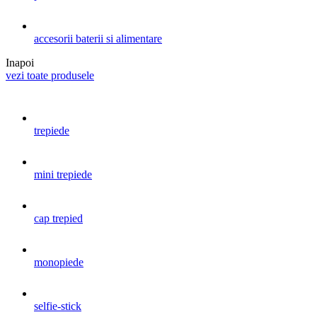
accesorii baterii si alimentare
Inapoi
vezi toate produsele
trepiede
mini trepiede
cap trepied
monopiede
selfie-stick