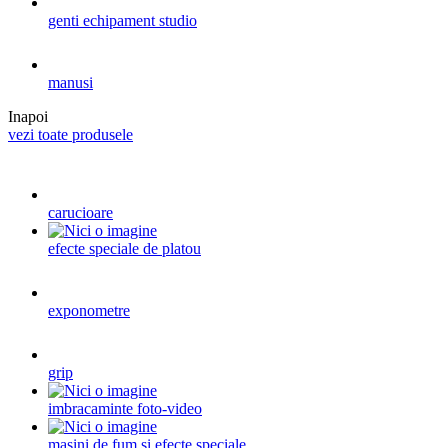
genti echipament studio
manusi
Inapoi
vezi toate produsele
carucioare
efecte speciale de platou
exponometre
grip
imbracaminte foto-video
masini de fum si efecte speciale