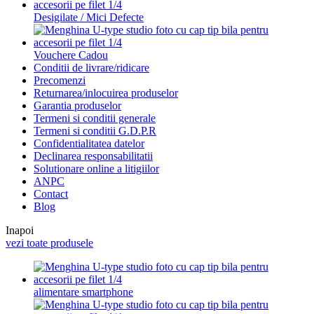
Desigilate / Mici Defecte
Vouchere Cadou
Conditii de livrare/ridicare
Precomenzi
Returnarea/inlocuirea produselor
Garantia produselor
Termeni si conditii generale
Termeni si conditii G.D.P.R
Confidentialitatea datelor
Declinarea responsabilitatii
Solutionare online a litigiilor
ANPC
Contact
Blog
Inapoi
vezi toate produsele
alimentare smartphone