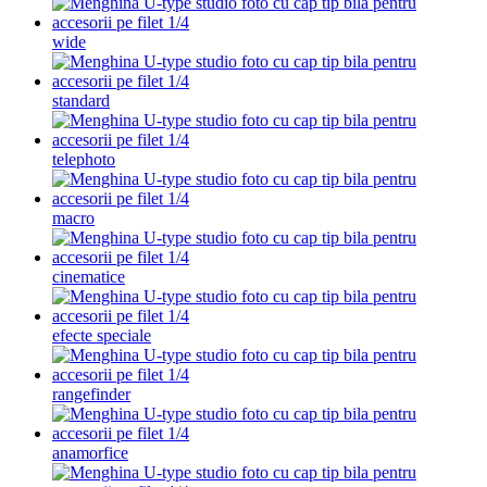
wide
standard
telephoto
macro
cinematice
efecte speciale
rangefinder
anamorfice