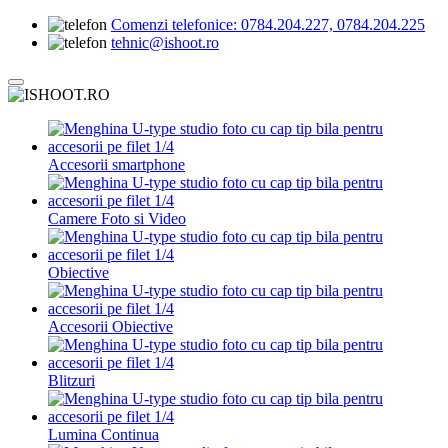
Comenzi telefonice:
0784.204.227, 0784.204.225
tehnic@ishoot.ro
Accesorii smartphone
Camere Foto si Video
Obiective
Accesorii Obiective
Blitzuri
Lumina Continua