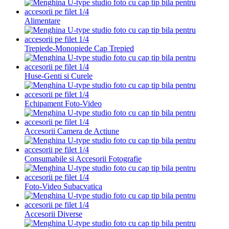
Alimentare
Trepiede-Monopiede Cap Trepied
Huse-Genti si Curele
Echipament Foto-Video
Accesorii Camera de Actiune
Consumabile si Accesorii Fotografie
Foto-Video Subacvatica
Accesorii Diverse