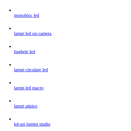
monobloc led
lampi led on-camera
baghete led
lampi circulare led
lampi led macro
lampi atipice
kit-uri lumini studio