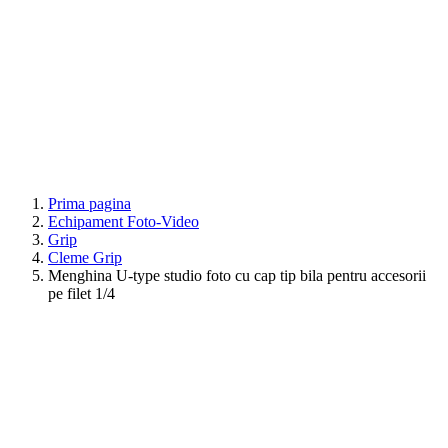
Prima pagina
Echipament Foto-Video
Grip
Cleme Grip
Menghina U-type studio foto cu cap tip bila pentru accesorii
pe filet 1/4