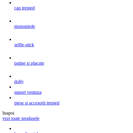
cap trepied
monopiede
selfie-stick
patine si placute
dolly
suport ventuza
piese si accesorii trepied
Inapoi
vezi toate produsele