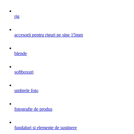
rig
accesorii pentru riguri pe sine 15mm
blende
softboxuri
umbrele foto
fotografie de produs
fundaluri si elemente de sustinere