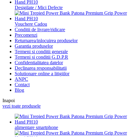
Desigilate / Mici Defecte
Vouchere Cadou
Conditii de livrare/ridicare
Precomenzi
Returnarea/inlocuirea produselor
Garantia produselor
Termeni si conditii generale
Termeni si conditii G.D.P.R
Confidentialitatea datelor
Declinarea responsabilitatii
Solutionare online a litigiilor
ANPC
Contact
Blog
Inapoi
vezi toate produsele
alimentare smartphone