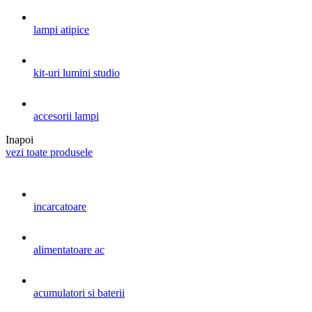
lampi atipice
kit-uri lumini studio
accesorii lampi
Inapoi
vezi toate produsele
incarcatoare
alimentatoare ac
acumulatori si baterii