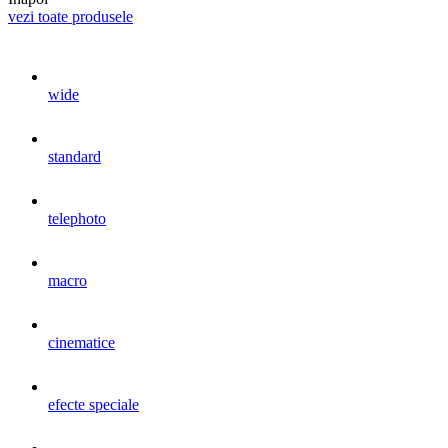
vezi toate produsele
wide
standard
telephoto
macro
cinematice
efecte speciale