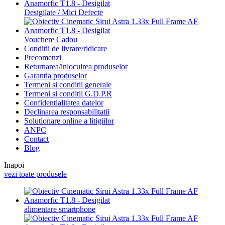
Desigilate / Mici Defecte
Vouchere Cadou
Conditii de livrare/ridicare
Precomenzi
Returnarea/inlocuirea produselor
Garantia produselor
Termeni si conditii generale
Termeni si conditii G.D.P.R
Confidentialitatea datelor
Declinarea responsabilitatii
Solutionare online a litigiilor
ANPC
Contact
Blog
Inapoi
vezi toate produsele
alimentare smartphone