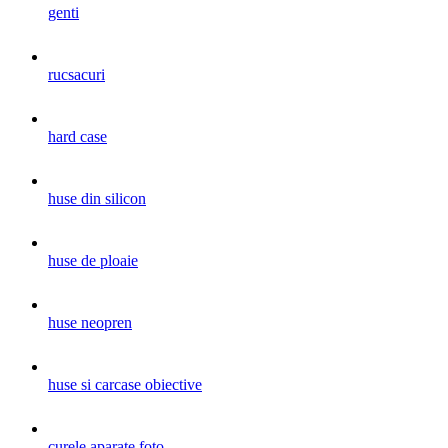
genti
rucsacuri
hard case
huse din silicon
huse de ploaie
huse neopren
huse si carcase obiective
curele aparate foto