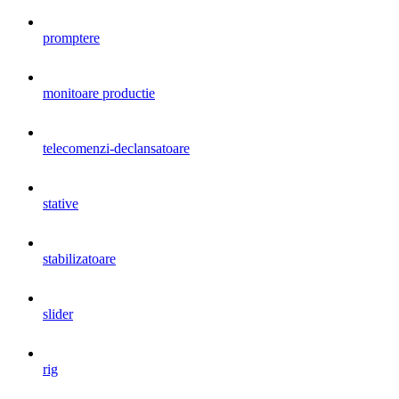
promptere
monitoare productie
telecomenzi-declansatoare
stative
stabilizatoare
slider
rig