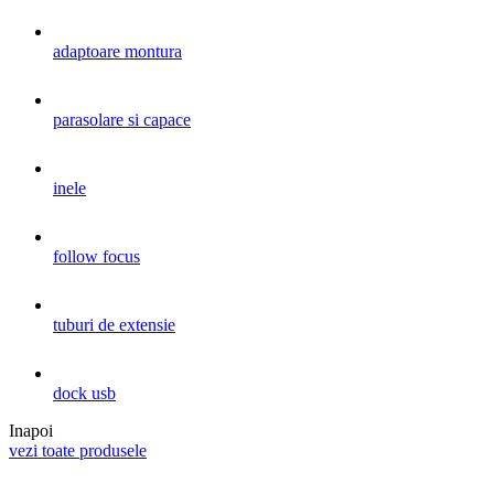
adaptoare montura
parasolare si capace
inele
follow focus
tuburi de extensie
dock usb
Inapoi
vezi toate produsele