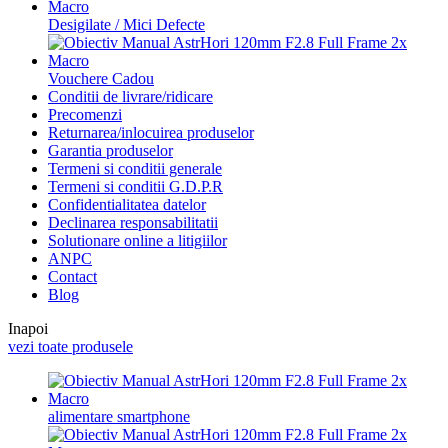
Desigilate / Mici Defecte
Vouchere Cadou
Conditii de livrare/ridicare
Precomenzi
Returnarea/inlocuirea produselor
Garantia produselor
Termeni si conditii generale
Termeni si conditii G.D.P.R
Confidentialitatea datelor
Declinarea responsabilitatii
Solutionare online a litigiilor
ANPC
Contact
Blog
Inapoi
vezi toate produsele
alimentare smartphone