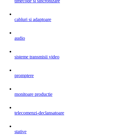
timecode si sincronizare
cabluri si adaptoare
audio
sisteme transmisii video
promptere
monitoare productie
telecomenzi-declansatoare
stative