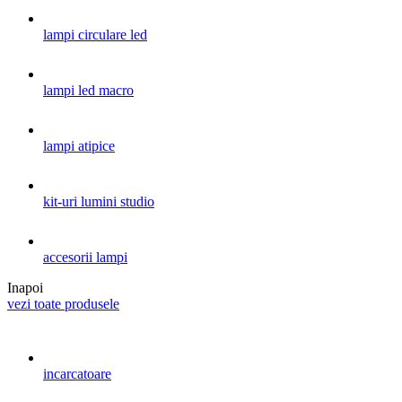
lampi circulare led
lampi led macro
lampi atipice
kit-uri lumini studio
accesorii lampi
Inapoi
vezi toate produsele
incarcatoare