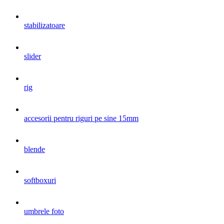
stabilizatoare
slider
rig
accesorii pentru riguri pe sine 15mm
blende
softboxuri
umbrele foto