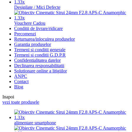
Desigilate / Mici Defecte
Vouchere Cadou
Conditii de livrare/ridicare
Precomenzi
Returnarea/inlocuirea produselor
Garantia produselor
Termeni si conditii generale
Termeni si conditii G.D.P.R
Confidentialitatea datelor
Declinarea responsabilitatii
Solutionare online a litigiilor
ANPC
Contact
Blog
Inapoi
vezi toate produsele
alimentare smartphone