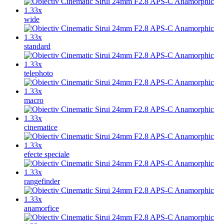
wide
standard
telephoto
macro
cinematice
efecte speciale
rangefinder
anamorfice