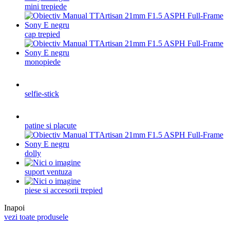
mini trepiede
cap trepied
monopiede
selfie-stick
patine si placute
dolly
suport ventuza
piese si accesorii trepied
Inapoi
vezi toate produsele