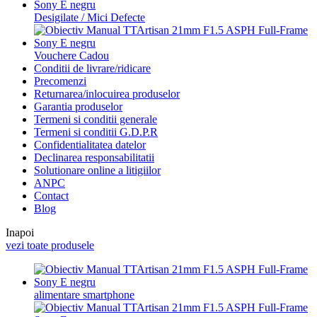
Desigilate / Mici Defecte
Vouchere Cadou
Conditii de livrare/ridicare
Precomenzi
Returnarea/inlocuirea produselor
Garantia produselor
Termeni si conditii generale
Termeni si conditii G.D.P.R
Confidentialitatea datelor
Declinarea responsabilitatii
Solutionare online a litigiilor
ANPC
Contact
Blog
Inapoi
vezi toate produsele
alimentare smartphone