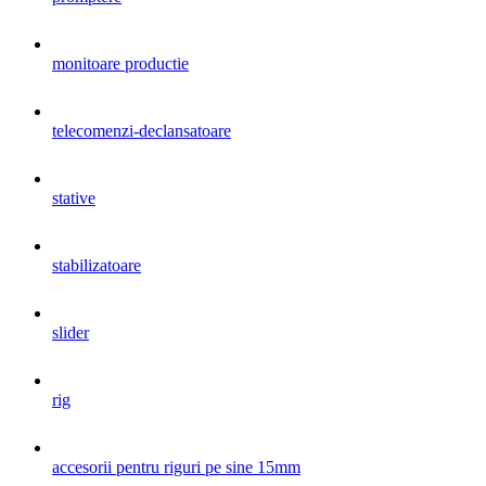
monitoare productie
telecomenzi-declansatoare
stative
stabilizatoare
slider
rig
accesorii pentru riguri pe sine 15mm