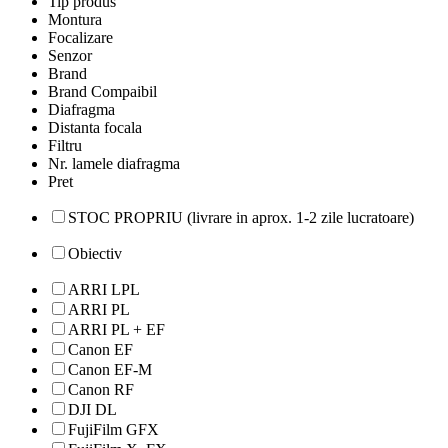
Tip produs
Montura
Focalizare
Senzor
Brand
Brand Compaibil
Diafragma
Distanta focala
Filtru
Nr. lamele diafragma
Pret
STOC PROPRIU (livrare in aprox. 1-2 zile lucratoare)
Obiectiv
ARRI LPL
ARRI PL
ARRI PL + EF
Canon EF
Canon EF-M
Canon RF
DJI DL
FujiFilm GFX