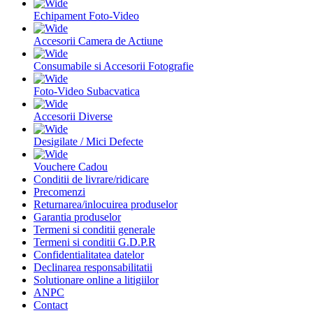
Echipament Foto-Video
Accesorii Camera de Actiune
Consumabile si Accesorii Fotografie
Foto-Video Subacvatica
Accesorii Diverse
Desigilate / Mici Defecte
Vouchere Cadou
Conditii de livrare/ridicare
Precomenzi
Returnarea/inlocuirea produselor
Garantia produselor
Termeni si conditii generale
Termeni si conditii G.D.P.R
Confidentialitatea datelor
Declinarea responsabilitatii
Solutionare online a litigiilor
ANPC
Contact