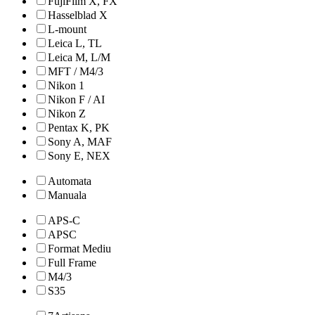
FujiFilm X, FX
Hasselblad X
L-mount
Leica L, TL
Leica M, L/M
MFT / M4/3
Nikon 1
Nikon F / AI
Nikon Z
Pentax K, PK
Sony A, MAF
Sony E, NEX
Automata
Manuala
APS-C
APSC
Format Mediu
Full Frame
M4/3
S35