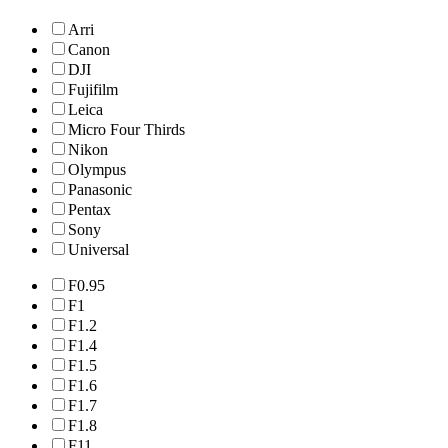
Arri
Canon
DJI
Fujifilm
Leica
Micro Four Thirds
Nikon
Olympus
Panasonic
Pentax
Sony
Universal
F0.95
F1
F1.2
F1.4
F1.5
F1.6
F1.7
F1.8
F11