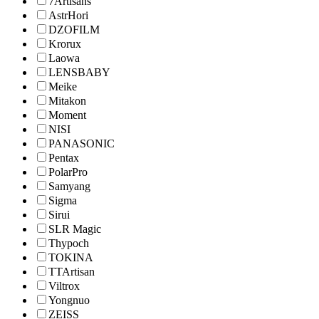
7Artisans
AstrHori
DZOFILM
Krorux
Laowa
LENSBABY
Meike
Mitakon
Moment
NISI
PANASONIC
Pentax
PolarPro
Samyang
Sigma
Sirui
SLR Magic
Thypoch
TOKINA
TTArtisan
Viltrox
Yongnuo
ZEISS