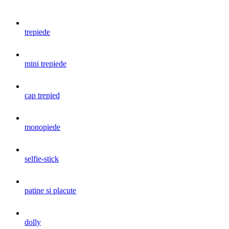
trepiede
mini trepiede
cap trepied
monopiede
selfie-stick
patine si placute
dolly