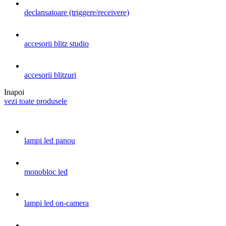
declansatoare (triggere/receivere)
accesorii blitz studio
accesorii blitzuri
Inapoi
vezi toate produsele
lampi led panou
monobloc led
lampi led on-camera