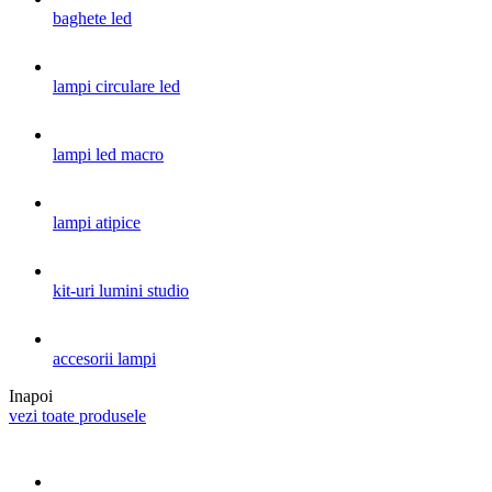
baghete led
lampi circulare led
lampi led macro
lampi atipice
kit-uri lumini studio
accesorii lampi
Inapoi
vezi toate produsele