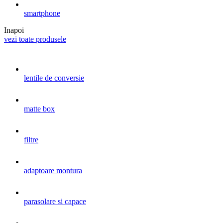
smartphone
Inapoi
vezi toate produsele
lentile de conversie
matte box
filtre
adaptoare montura
parasolare si capace