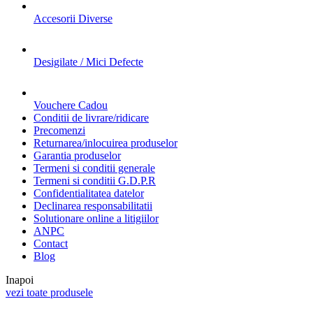
Accesorii Diverse
Desigilate / Mici Defecte
Vouchere Cadou
Conditii de livrare/ridicare
Precomenzi
Returnarea/inlocuirea produselor
Garantia produselor
Termeni si conditii generale
Termeni si conditii G.D.P.R
Confidentialitatea datelor
Declinarea responsabilitatii
Solutionare online a litigiilor
ANPC
Contact
Blog
Inapoi
vezi toate produsele