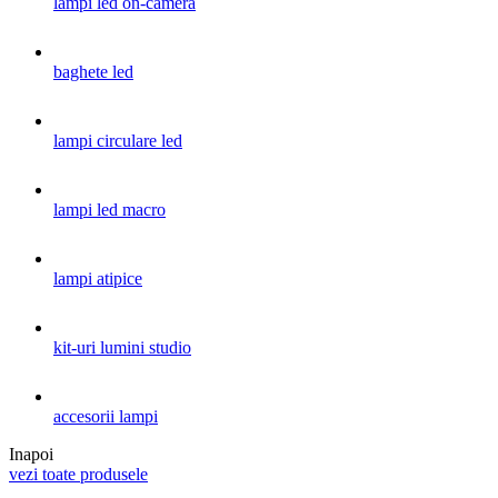
lampi led on-camera
baghete led
lampi circulare led
lampi led macro
lampi atipice
kit-uri lumini studio
accesorii lampi
Inapoi
vezi toate produsele