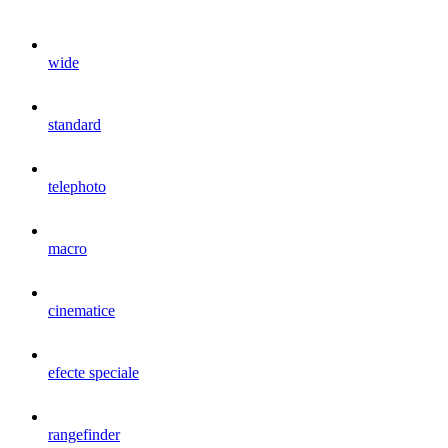
wide
standard
telephoto
macro
cinematice
efecte speciale
rangefinder