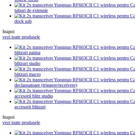
tuburi de extensie
dock usb
Inapoi
vezi toate produsele
blitzuri patina
blitzuri studio
blitzuri macro
declansatoare (triggere/receivere)
accesorii blitz studio
accesorii blitzuri
Inapoi
vezi toate produsele