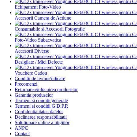
Echipament Foto-Video
Accesorii Camera de Actiune
Consumabile si Accesorii Fotografie
Foto-Video Subacvatica
Accesorii Diverse
Desigilate / Mici Defecte
Vouchere Cadou
Conditii de livrare/ridicare
Precomenzi
Returnarea/inlocuirea produselor
Garantia produselor
Termeni si conditii generale
Termeni si conditii G.D.P.R
Confidentialitatea datelor
Declinarea responsabilitatii
Solutionare online a litigiilor
ANPC
Contact