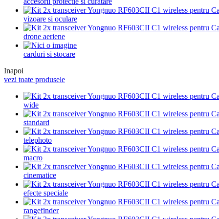
accesorii protectie si curatare
vizoare si oculare
drone aeriene
carduri si stocare
Inapoi
vezi toate produsele
wide
standard
telephoto
macro
cinematice
efecte speciale
rangefinder