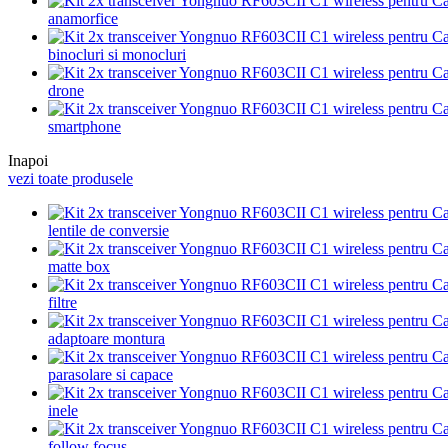
anamorfice
binocluri si monocluri
drone
smartphone
Inapoi
vezi toate produsele
lentile de conversie
matte box
filtre
adaptoare montura
parasolare si capace
inele
follow focus